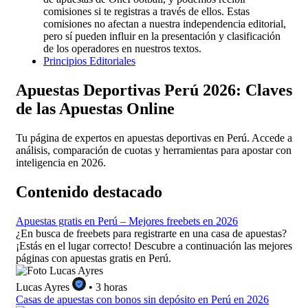
comisiones si te registras a través de ellos. Estas
comisiones no afectan a nuestra independencia editorial,
pero sí pueden influir en la presentación y clasificación
de los operadores en nuestros textos.
Principios Editoriales
Apuestas Deportivas Perú 2026: Claves
de las Apuestas Online
Tu página de expertos en apuestas deportivas en Perú. Accede a
análisis, comparación de cuotas y herramientas para apostar con
inteligencia en 2026.
Contenido destacado
Apuestas gratis en Perú – Mejores freebets en 2026
¿En busca de freebets para registrarte en una casa de apuestas?
¡Estás en el lugar correcto! Descubre a continuación las mejores
páginas con apuestas gratis en Perú.
Lucas Ayres
•
3 horas
Casas de apuestas con bonos sin depósito en Perú en 2026