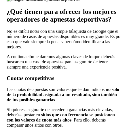
¿Qué tienen para ofrecer los mejores
operadores de apuestas deportivas?
No es difícil notar con una simple búsqueda de Google que el
número de casas de apuestas disponibles es muy grande. Es por
esto que vale siempre la pena saber cómo identificar a las
mejores.
A continuación te daremos algunas claves de lo que deberás
buscar en una casa de apuestas, para asegurarte de tener
siempre una experiencia positiva.
Cuotas competitivas
Las cuotas de apuestas son valores que te dan indicios
no solo
de la probabilidad asignada a un resultado, sino también
de tus posibles ganancias
.
Si quieres asegurarte de acceder a ganancias más elevadas,
deberás apostar en
sitios que con frecuencia se posicionen
con los valores de cuota más altos
. Para ello, deberás
comparar unos sitios con otros.