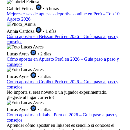
Gabriel Feitosa
•
5 horas
Mejores casas de apuestas deportivas online en Perú – Top 10
Agosto 2026
Annia Cardoza
•
1 días
Cómo apostar en Betsson Perú en 2026 – Guía paso a paso y
consejos
Lucas Ayres
•
2 días
Cómo apostar en Apuesto Perú en 2026 – Guía paso a paso y
consejos
Lucas Ayres
•
2 días
Cómo apostar en Coolbet Perú en 2026 – Guía paso a paso y
consejos
No importa si eres novato o un jugador experimentado,
¡llegaste al lugar correcto!
Lucas Ayres
•
2 días
Cómo apostar en Inkabet Perú en 2026 – Guía paso a paso y
consejos
Aprender cómo apostar en Inkabet es sencillo si conoces el