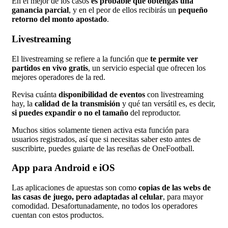
En el mejor de los casos
es probable que obtengas una
ganancia parcial
, y en el peor de ellos recibirás un
pequeño
retorno del monto apostado
.
Livestreaming
El livestreaming se refiere a la función que
te permite ver
partidos en vivo gratis
, un servicio especial que ofrecen los
mejores operadores de la red.
Revisa cuánta
disponibilidad de eventos
con livestreaming
hay, la
calidad de la transmisión
y qué tan versátil es, es decir,
si puedes expandir o no el tamaño
del reproductor.
Muchos sitios solamente tienen activa esta función para
usuarios registrados, así que si necesitas saber esto antes de
suscribirte, puedes guiarte de las reseñas de OneFootball.
App para Android e iOS
Las aplicaciones de apuestas son como
copias de las webs de
las casas de juego, pero adaptadas al celular
, para mayor
comodidad. Desafortunadamente, no todos los operadores
cuentan con estos productos.