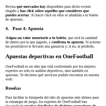
Revisa
qué mercados hay
disponibles para dicho evento
elegido y
haz click sobre aquellos que consideres que
puedes acertar
. Al hacer click en ellos se añadirán a tu boleto
de apuestas.
4. Paso 4: Apuesta
Asigna un valor monetario a tu boleto
, que será la cantidad
de dinero por la que jugarás, y
confirma tu apuesta
. Si aciertas
tus pronósticos te llevarás una ganancia y, si no, la perderás.
Apuestas deportivas en OneFootball
OneFootball es un sitio que está conformado por los mejores
expertos no solo en análisis deportivos, sino también en
apuestas. Te decimos qué servicios podrás encontrar en nuestra
web:
Reseñas
Para facilitar tu búsqueda del sitio de apuestas más idóneo para
tu estrategia de juego, los expertos de OneFootball han
desarrollado
reseñas detalladas de distintos operadores de