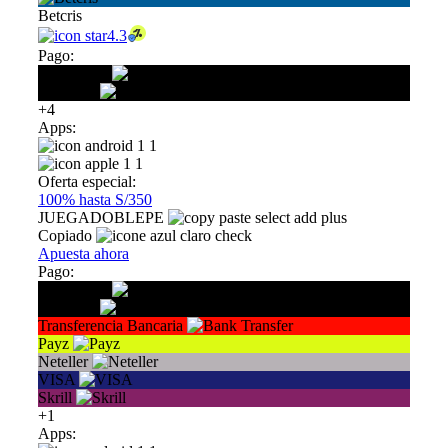
Betcris
4.3
Pago:
Mastercard
Astropay
+4
Apps:
Oferta especial:
100%
hasta
S/350
JUEGADOBLEPE
Copiado
Apuesta ahora
Pago:
Mastercard
Astropay
Transferencia Bancaria
Payz
Neteller
VISA
Skrill
+1
Apps: