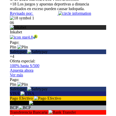
+18 Los juegos y apuestas deportivas a distancia
realizados en exceso pueden causar ludopatía.
Revisado por:
06
Inkabet
4.8
Pago:
Plin
Safetypay
+4
Oferta especial:
100%
hasta
S/500
Apuesta ahora
Ver más
Pago:
Plin
Safetypay
VISA
Pago Efectivo
Mastercard
BCP
Transferencia Bancaria