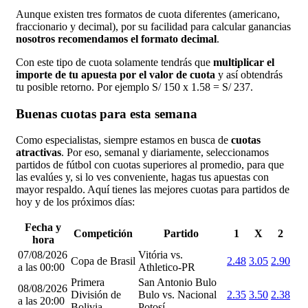
Aunque existen tres formatos de cuota diferentes (americano,
fraccionario y decimal), por su facilidad para calcular ganancias
nosotros recomendamos el formato decimal
.
Con este tipo de cuota solamente tendrás que
multiplicar el
importe de tu apuesta por el valor de cuota
y así obtendrás
tu posible retorno. Por ejemplo S/ 150 x 1.58 = S/ 237.
Buenas cuotas para esta semana
Como especialistas, siempre estamos en busca de
cuotas
atractivas
. Por eso, semanal y diariamente, seleccionamos
partidos de fútbol con cuotas superiores al promedio, para que
las evalúes y, si lo ves conveniente, hagas tus apuestas con
mayor respaldo. Aquí tienes las mejores cuotas para partidos de
hoy y de los próximos días:
Fecha y
Competición
Partido
1
X
2
hora
07/08/2026
Vitória
vs.
Copa de Brasil
2.48
3.05
2.90
a las
00:00
Athletico-PR
Primera
San Antonio Bulo
08/08/2026
División de
Bulo
vs.
Nacional
2.35
3.50
2.38
a las
20:00
Bolivia
Potosí