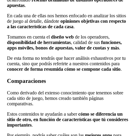
apuestas
.
En cada una de ellas nos hemos enfocado en analizar los sitios
de juego al detalle, dándote
opiniones objetivas con respecto
a las características de cada casa
.
Tomamos en cuenta el
diseño web
de los operadores,
disponibilidad de herramientas
, calidad de sus
funciones,
apps móviles, bonos de apuestas, valor de cuotas y más
.
De esta forma no tendrás que hacer análisis exhaustivos por tu
cuenta, sino que podrás referirte a nuestros contenidos para
conocer de forma resumida cómo se compone cada sitio
.
Comparaciones
Como derivado del extenso conocimiento que tenemos sobre
cada sitio de juego, hemos creado también páginas
comparativas.
Estos contenidos te ayudarán a saber
cómo se diferencia un
sitio de otro, en función de características que tú consideres
importantes
.
Por ejemplo, podrás saber cuáles son las
mejores apps
para