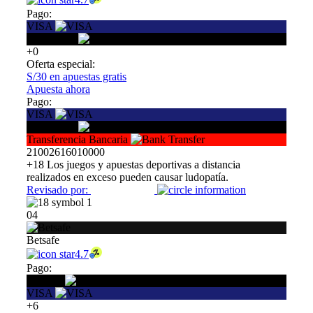
Pago:
VISA
Mastercard
+0
Oferta especial:
S/30
en apuestas gratis
Apuesta ahora
Pago:
VISA
Mastercard
Transferencia Bancaria
21002616010000
+18 Los juegos y apuestas deportivas a distancia
realizados en exceso pueden causar ludopatía.
Revisado por:
04
Betsafe
4.7
Pago:
Maestro
VISA
+6