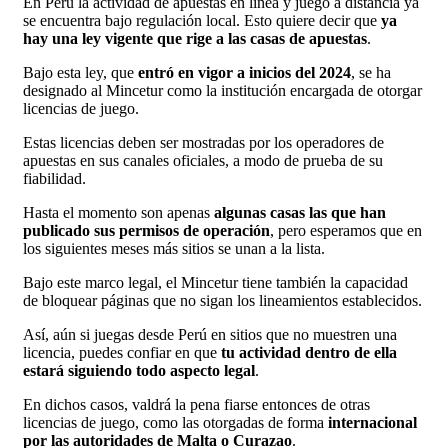
En Perú la actividad de apuestas en línea y juego a distancia ya
se encuentra bajo regulación local. Esto quiere decir que
ya
hay una ley vigente que rige a las casas de apuestas
.
Bajo esta ley, que
entró en vigor a inicios del 2024
, se ha
designado al Mincetur como la institución encargada de otorgar
licencias de juego.
Estas licencias deben ser mostradas por los operadores de
apuestas en sus canales oficiales, a modo de prueba de su
fiabilidad.
Hasta el momento son apenas
algunas casas las que han
publicado sus permisos de operación
, pero esperamos que en
los siguientes meses más sitios se unan a la lista.
Bajo este marco legal, el Mincetur tiene también la capacidad
de bloquear páginas que no sigan los lineamientos establecidos.
Así, aún si juegas desde Perú en sitios que no muestren una
licencia, puedes confiar en que
tu actividad dentro de ella
estará siguiendo todo aspecto legal
.
En dichos casos, valdrá la pena fiarse entonces de otras
licencias de juego, como las otorgadas de forma
internacional
por las autoridades de Malta o Curazao
.