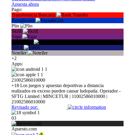
Apuesta ahora
Pago:
Transferencia Bancaria
Paysafecard
Plin
Skrill
Yape
Mastercard
VISA
Neteller
+2
Apps:
21002586010000
+18 Los juegos y apuestas deportivas a distancia
realizados en exceso pueden causar ludopatía. Operador -
SFTG Limited | MINCETUR | 11002586010000 |
21002586010000
Revisado por:
03
Apuesto.com
4.7