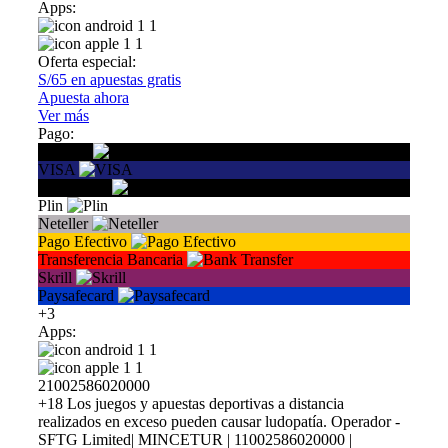
Apps:
Oferta especial:
S/65
en apuestas gratis
Apuesta ahora
Ver más
Pago:
Maestro
VISA
Mastercard
Plin
Neteller
Pago Efectivo
Transferencia Bancaria
Skrill
Paysafecard
+3
Apps:
21002586020000
+18 Los juegos y apuestas deportivas a distancia
realizados en exceso pueden causar ludopatía. Operador -
SFTG Limited| MINCETUR | 11002586020000 |